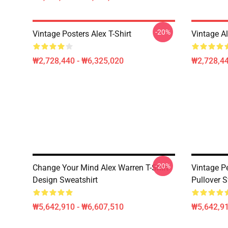
-20%
Vintage Posters Alex T-Shirt
Vintage A
₩2,728,440 - ₩6,325,020
₩2,728,44
-20%
Change Your Mind Alex Warren T-Shirt
Vintage P
Design Sweatshirt
Pullover 
₩5,642,910 - ₩6,607,510
₩5,642,91