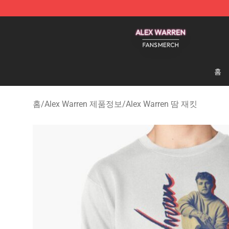
Alex Warren Shop - Official Alex Warren Merchandise S
홈
홈
/
Alex Warren 제품정보
/
Alex Warren 땀 재킷