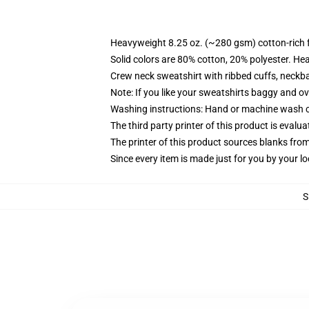
Heavyweight 8.25 oz. (~280 gsm) cotton-rich 
Solid colors are 80% cotton, 20% polyester. He
Crew neck sweatshirt with ribbed cuffs, neck
Note: If you like your sweatshirts baggy and ov
Washing instructions: Hand or machine wash col
The third party printer of this product is eval
The printer of this product sources blanks fro
Since every item is made just for you by your loc
S