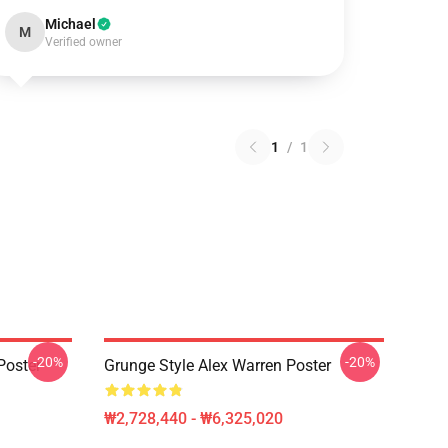
Michael
M
Verified owner
1
/
1
-20%
-20%
Poster
Grunge Style Alex Warren Poster
₩2,728,440 - ₩6,325,020