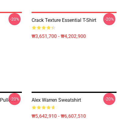
-20%
-20%
Crack Texture Essential T-Shirt
₩3,651,700 - ₩4,202,900
-20%
-20%
Pullover
Alex Warren Sweatshirt
₩5,642,910 - ₩6,607,510