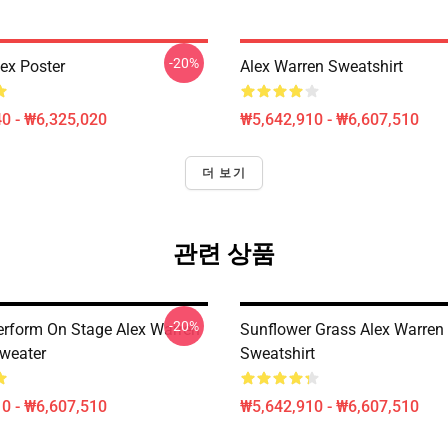
-20%
lex Poster
Alex Warren Sweatshirt
0 - ₩6,325,020
₩5,642,910 - ₩6,607,510
더 보기
관련 상품
-20%
erform On Stage Alex Warren
Sunflower Grass Alex Warren 
Sweater
Sweatshirt
0 - ₩6,607,510
₩5,642,910 - ₩6,607,510