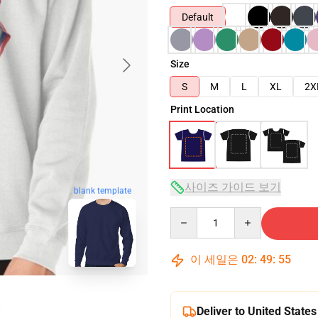
Default
Size
S
M
L
XL
2X
Print Location
사이즈 가이드 보기
blank template
Quantity
이 세일은
02
:
49
:
54
Deliver to United States