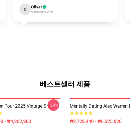
Oliver
O
Verified owner
베스트셀러 제품
-20%
en Tour 2025 Vintage Shirt
Mentally Dating Alex Warren 
0 - ₩4,202,900
₩2,728,440 - ₩6,325,020