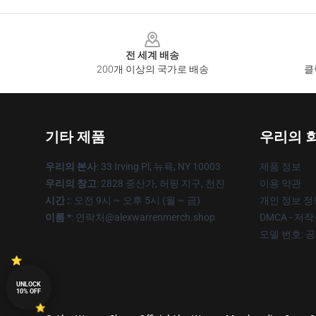
Footer
전 세계 배송
200개 이상의 국가로 배송
클
기타 제품
우리의 
우리의 본사
: 33 Irving Pl, 뉴욕, NY 10003
제품 정보
우리의 창고
: 2828 중산가, 허핑 지구, 천진
이용 약관
시간 :
: 오전 9시 ~ 오후 5시 (월 ~ 금)
개인 정보 정
이름 *
: 연락처@alexwarrenmerch.shop
DMCA - 저
모델 번호: 
UNLOCK
10% OFF