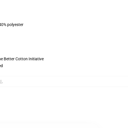
 40% polyester
 Better Cotton Initiative
ed
킷
,