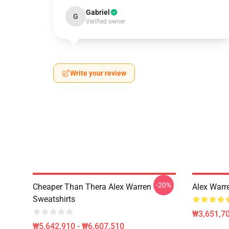
Gabriel
G
Verified owner
Write your review
-20%
Cheaper Than Thera Alex Warren
Alex Warr
Sweatshirts
₩3,651,70
₩5,642,910 - ₩6,607,510