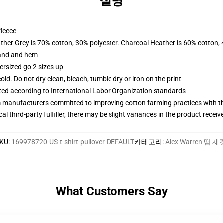
설명
fleece
ather Grey is 70% cotton, 30% polyester. Charcoal Heather is 60% cotton,
band and hem
ersized go 2 sizes up
d. Do not dry clean, bleach, tumble dry or iron on the print
uated according to International Labor Organization standards
m manufacturers committed to improving cotton farming practices with the
al third-party fulfiller, there may be slight variances in the product receiv
KU
:
169978720-US-t-shirt-pullover-DEFAULT
카테고리
:
Alex Warren 땀 재
What Customers Say