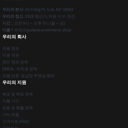
우리의 본사
: 33 Irving Pl, 뉴욕, NY 10003
우리의 창고
: 2828 중산가, 허핑 지구, 천진
시간 :
: 오전 9시 ~ 오후 5시 (월 ~ 금)
이름 *
: 연락처@alexwarrenmerch.shop
우리의 회사
제품 정보
이용 약관
개인 정보 정책
DMCA - 저작권 정책
모델 번호: 공급망 투명성 행위
우리의 지원
배송 및 배송 정책
지불 기간
반품 및 환불 정책
기타 제품
고객지원 (FAQ)