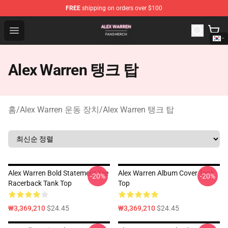
FREE
shipping on orders over $100
Alex Warren Shop - Official Alex Warren Merchandise Sto
Open menu
Alex Warren 탱크 탑
홈
/
Alex Warren 운동 장치
/
Alex Warren 탱크 탑
Alex Warren Bold Statement Tee
Alex Warren Album Cover Tank
-20%
-20%
Racerback Tank Top
Top
₩3,369,210
$24.45
₩3,369,210
$24.45