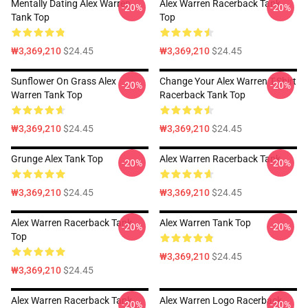
Mentally Dating Alex Warren
Alex Warren Racerback Tank
-20%
-20%
Tank Top
Top
₩3,369,210
$24.45
₩3,369,210
$24.45
Sunflower On Grass Alex
Change Your Alex Warren T-Shirt
-20%
-20%
Warren Tank Top
Racerback Tank Top
₩3,369,210
$24.45
₩3,369,210
$24.45
Grunge Alex Tank Top
Alex Warren Racerback Tank
-20%
-20%
₩3,369,210
$24.45
₩3,369,210
$24.45
Alex Warren Racerback Tank
Alex Warren Tank Top
-20%
-20%
Top
₩3,369,210
$24.45
₩3,369,210
$24.45
Alex Warren Racerback Tank
Alex Warren Logo Racerback
-20%
-20%