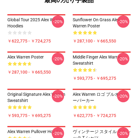
最高の売り手製品
Global Tour 2025 Alex Warren
Sunflower On Grass Alex
-20%
-20%
Hoodies
Warren Poster
￥622,775 - ￥724,275
￥287,100 - ￥665,550
Alex Warren Poster
Middle Finger Alex Warren
-20%
-20%
Sweatshirt
￥287,100 - ￥665,550
￥593,775 - ￥695,275
Original Signature Alex Warren
Alex Warren ロゴ プルオーバ
-20%
-20%
Sweatshirt
ーパーカー
￥593,775 - ￥695,275
￥622,775 - ￥724,275
Alex Warren Pullover Hoodie
ヴィンテージ スタイル クラシ
-20%
-20%
ック T シャツ