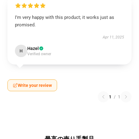
I’m very happy with this product; it works just as
promised.
Apr 11, 2025
Hazel
H
Verified owner
Write your review
1
/
1