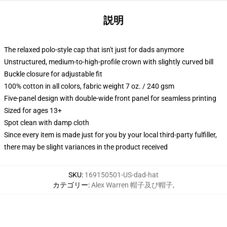
説明
The relaxed polo-style cap that isn't just for dads anymore
Unstructured, medium-to-high-profile crown with slightly curved bill
Buckle closure for adjustable fit
100% cotton in all colors, fabric weight 7 oz. / 240 gsm
Five-panel design with double-wide front panel for seamless printing
Sized for ages 13+
Spot clean with damp cloth
Since every item is made just for you by your local third-party fulfiller,
there may be slight variances in the product received
SKU
:
169150501-US-dad-hat
カテゴリー
:
Alex Warren 帽子及び帽子
,