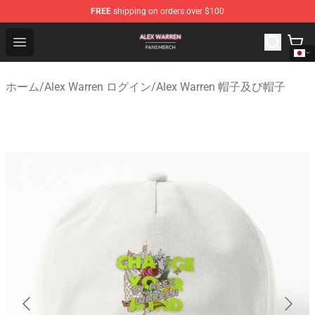
FREE
shipping on orders over $100
Alex Warren Shop - Official Alex Warren Merchandise Sto
Open menu
ホーム
/
Alex Warren ログイン
/
Alex Warren 帽子及び帽子