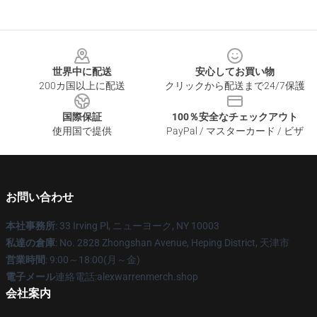
Footer
世界中に配送
安心してお買い物
200カ国以上に配送
クリックから配送まで24/7保護
国際保証
100％安全なチェックアウト
使用国で提供
PayPal / マスターカード / ビザ
お問い合わせ
本社事務所
: 33 Irving Pl, ニューヨーク, NY 10003
私達の倉庫
: No. 2828 Zhongshan Avenue, Heping District, 天津市
営業時間
: 9:00～18:00(月～金)
電子メール
連絡電話:alexwarrenmerch.shop
会社案内