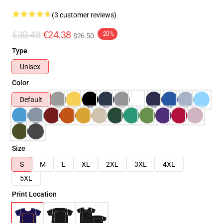
(3 customer reviews)
€30.48
€24.38
-20%
$26.50
Type
Unisex
Color
Default
Size
S
M
L
XL
2XL
3XL
4XL
5XL
Print Location