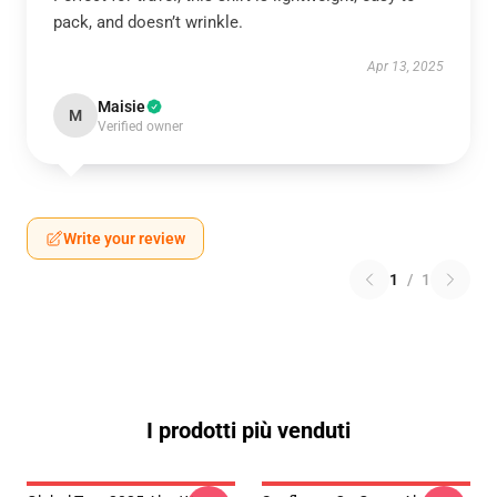
pack, and doesn’t wrinkle.
Apr 13, 2025
Maisie
M
Verified owner
Write your review
1
/
1
I prodotti più venduti