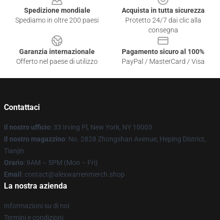
Spedizione mondiale
Acquista in tutta sicurezza
Spediamo in oltre 200 paesi
Protetto 24/7 dai clic alla
consegna
Garanzia internazionale
Pagamento sicuro al 100%
Offerto nel paese di utilizzo
PayPal / MasterCard / Visa
Contattaci
Il nostro ufficio
: 33 Irving Pl, New York, NY 10003
Il nostro magazzino
: No. 2828 Zhongshan Avenue, Heping District,
Tianjin
Orario
: 9AM – 5PM (Mon – Fri)
Email
: contact@alexwarrenmerch.shop
La nostra azienda
Informazioni su di noi
Termini e condizioni