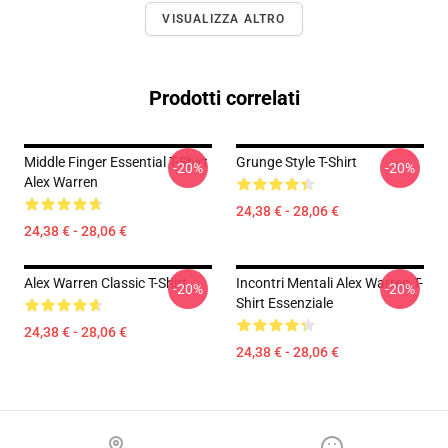
VISUALIZZA ALTRO
Prodotti correlati
Middle Finger Essential T-Shirt
Grunge Style T-Shirt
-20%
-20%
Alex Warren
24,38 € - 28,06 €
24,38 € - 28,06 €
Alex Warren Classic T-Shirt
Incontri Mentali Alex Warren T-
-20%
-20%
Shirt Essenziale
24,38 € - 28,06 €
24,38 € - 28,06 €
Footer