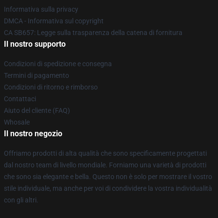
Informativa sulla privacy
DMCA - Informativa sul copyright
CA SB657: Legge sulla trasparenza della catena di fornitura
Il nostro supporto
Condizioni di spedizione e consegna
Termini di pagamento
Condizioni di ritorno e rimborso
Contattaci
Aiuto del cliente (FAQ)
Whosale
Il nostro negozio
Offriamo prodotti di alta qualità che sono specificamente progettati
dal nostro team di livello mondiale. Forniamo una varietà di prodotti
che sono sia elegante e bella. Questo non è solo per mostrare il vostro
stile individuale, ma anche per voi di condividere la vostra individualità
con gli altri.