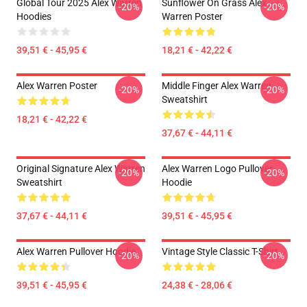
Global Tour 2025 Alex Warren
Sunflower On Grass Alex
-20%
-20%
Hoodies
Warren Poster
39,51 € - 45,95 €
18,21 € - 42,22 €
Alex Warren Poster
Middle Finger Alex Warren
-20%
-20%
Sweatshirt
18,21 € - 42,22 €
37,67 € - 44,11 €
Original Signature Alex Warren
Alex Warren Logo Pullover
-20%
-20%
Sweatshirt
Hoodie
37,67 € - 44,11 €
39,51 € - 45,95 €
Alex Warren Pullover Hoodie
Vintage Style Classic T-Shirt
-20%
-20%
39,51 € - 45,95 €
24,38 € - 28,06 €