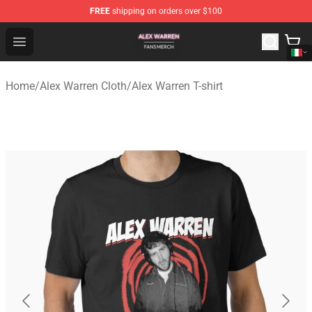
FREE
shipping on orders over $100
Alex Warren Shop - Official Alex Warren Merchandise Sto
Open menu
Home
/
Alex Warren Cloth
/
Alex Warren T-shirt