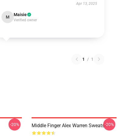
Apr 13, 2025
Maisie
M
Verified owner
1
/
1
-20%
-20%
Middle Finger Alex Warren Sweatshirt