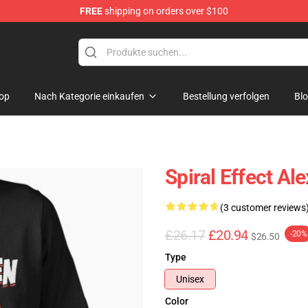
FREE
shipping on orders over $100
tore
op
Nach Kategorie einkaufen
Bestellung verfolgen
Bl
Spiral Effect Al
(3 customer reviews
£26.17
£20.94
-20%
$26.50
Type
Unisex
Color