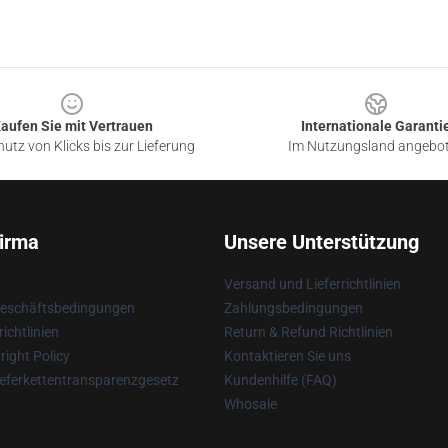
aufen Sie mit Vertrauen
Internationale Garanti
utz von Klicks bis zur Lieferung
Im Nutzungsland angebo
irma
Unsere Unterstützung
Versand und Lieferrichtlinien
Geschäftsbedingungen
Zahlungsbedingungen
ichtlinien
Return & Refund Richtlinien
ight Policy
Kontaktieren Sie uns
eferkettentransparenzgesetz
Kundenhilfe (FAQ)
Whosale