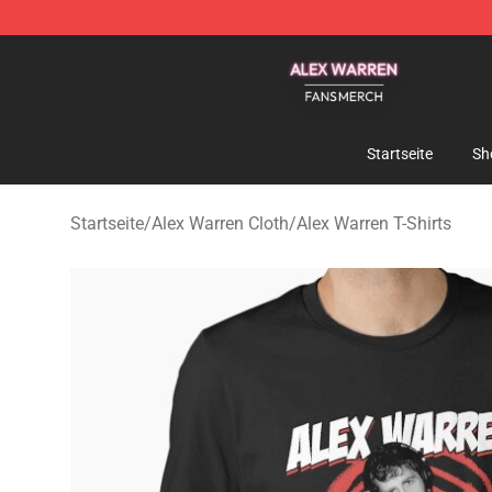
Alex Warren Shop - Official Alex Warren Merchandise S
Startseite
Sh
Startseite
/
Alex Warren Cloth
/
Alex Warren T-Shirts