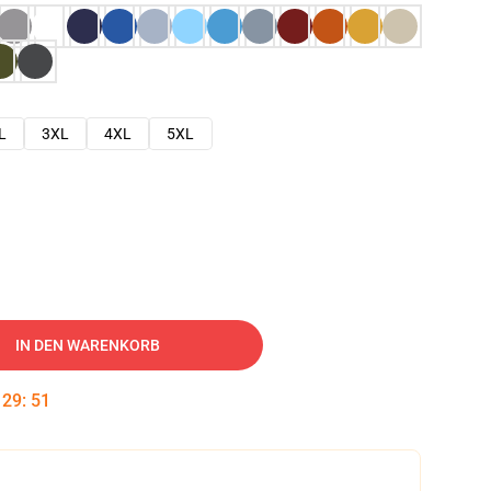
L
3XL
4XL
5XL
IN DEN WARENKORB
:
29
:
50