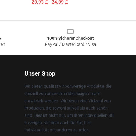
20,93 £ - 24,09 £
e
100% Sicherer Checkout
ten
PayPal / MasterCard / Visa
Unser Shop
Wir bieten qualitativ hochwertige Produkte, die
speziell von unserem erstklassigen Team
entwickelt werden. Wir bieten eine Vielzahl von
Produkten, die sowohl stilvoll als auch schön
sind. Dies ist nicht nur, um Ihren individuellen Stil
zu zeigen, sondern auch für Sie, Ihre
Individualität mit anderen zu teilen.