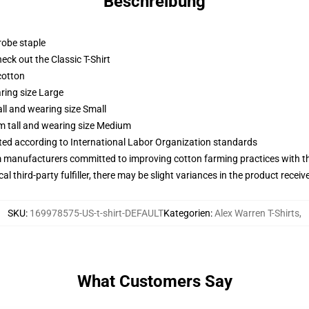
Beschreibung
robe staple
check out the Classic T-Shirt
cotton
ring size Large
ll and wearing size Small
m tall and wearing size Medium
uated according to International Labor Organization standards
m manufacturers committed to improving cotton farming practices with the
al third-party fulfiller, there may be slight variances in the product receiv
SKU
:
169978575-US-t-shirt-DEFAULT
Kategorien
:
Alex Warren T-Shirts
,
What Customers Say