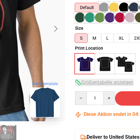
Default
Size
S
M
L
XL
2X
Print Location
Größentabelle anzeigen
blank template
Quantity
Diese Aktion endet in
04
Deliver to United States