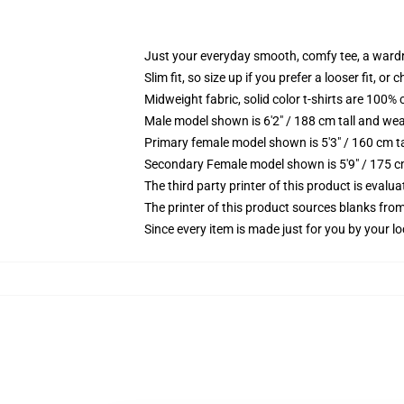
Just your everyday smooth, comfy tee, a ward
Slim fit, so size up if you prefer a looser fit, or 
Midweight fabric, solid color t-shirts are 100% 
Male model shown is 6'2" / 188 cm tall and wea
Primary female model shown is 5'3" / 160 cm ta
Secondary Female model shown is 5'9" / 175 c
The third party printer of this product is eval
The printer of this product sources blanks fro
Since every item is made just for you by your loc